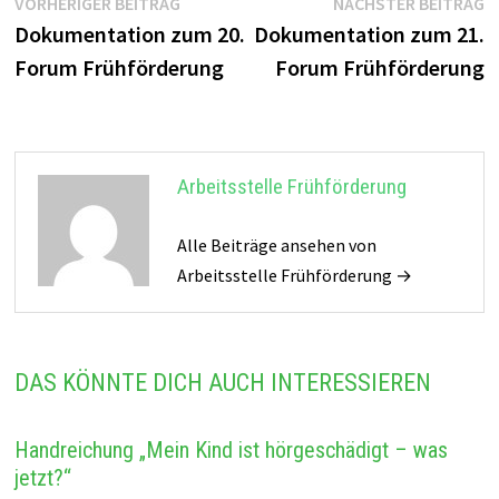
Beitragsnavigation
Vorheriger
N
VORHERIGER BEITRAG
NÄCHSTER BEITRAG
Beitrag:
B
Dokumentation zum 20.
Dokumentation zum 21.
Forum Frühförderung
Forum Frühförderung
Arbeitsstelle Frühförderung
Alle Beiträge ansehen von
Arbeitsstelle Frühförderung →
DAS KÖNNTE DICH AUCH INTERESSIEREN
Handreichung „Mein Kind ist hörgeschädigt – was
jetzt?“