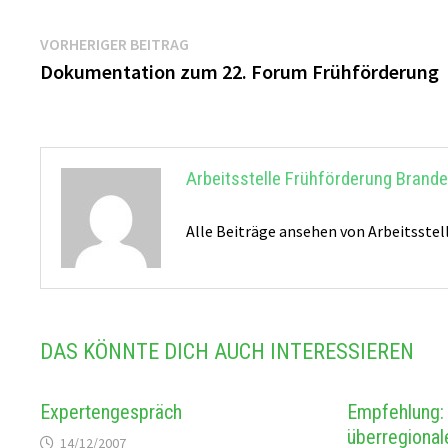
Beitragsnavigation
Vorheriger
VORHERIGER BEITRAG
Beitrag:
Dokumentation zum 22. Forum Frühförderung
Arbeitsstelle Frühförderung Brand
Alle Beiträge ansehen von Arbeitsste
DAS KÖNNTE DICH AUCH INTERESSIEREN
Expertengespräch
Empfehlung: Q
überregional
14/12/2007